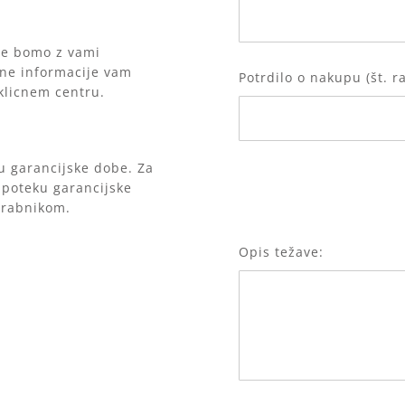
 se bomo z vami
ebne informacije vam
Potrdilo o nakupu (št. r
klicnem centru.
ku garancijske dobe. Za
o poteku garancijske
orabnikom.
Opis težave: