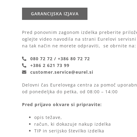
GARANCIJSKA IZJAVA
Pred ponovnim zagonom izdelka preberite prilož
oglejte video navodila na strani Eurelovi servisni
na tak način ne morete odpraviti, se obrnite na:
080 72 72 / +386 80 72 72
+386
2 621 73 99
customer.service@eurel.si
Delovni čas Eurelovega centra za pomoč uporab
od ponedeljka do petka, od 08:00 – 14:00
Pred prijavo okvare si pripravite:
opis težave,
račun, ki dokazuje nakup izdelka
TIP in serijsko številko izdelka