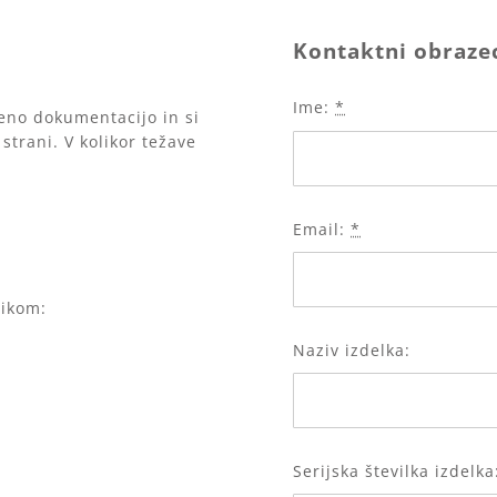
Kontaktni obrazec
Ime:
*
eno dokumentacijo in si
 strani. V kolikor težave
Email:
*
nikom:
Naziv izdelka:
Serijska številka izdelka