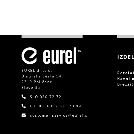
IZDE
EUREL d. o. o.
Rezaln
Bistriška cesta 54
Kavni 
2319 Poljčane
Brezži
Slovenia
SLO
080 72 72
EU
00 386 2 621 73 99
customer.service@eurel.si