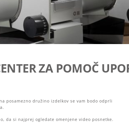
CENTER ZA POMOČ UP
m na posamezno družino izdelkov se vam bodo odprli
a.
o, da si najprej ogledate omenjene video posnetke.