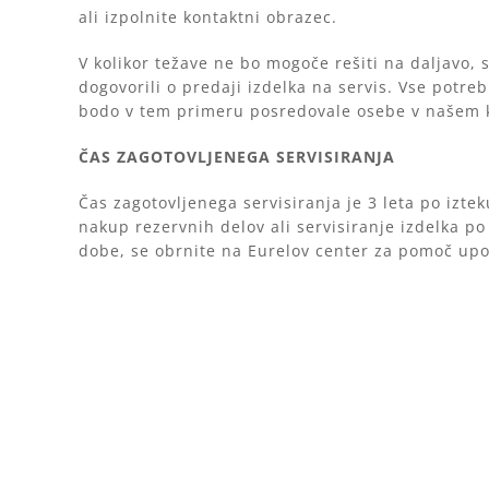
ali izpolnite kontaktni obrazec.
V kolikor težave ne bo mogoče rešiti na daljavo,
dogovorili o predaji izdelka na servis. Vse potr
bodo v tem primeru posredovale osebe v našem 
ČAS ZAGOTOVLJENEGA SERVISIRANJA
Čas zagotovljenega servisiranja je 3 leta po izte
nakup rezervnih delov ali servisiranje izdelka p
dobe, se obrnite na Eurelov center za pomoč up