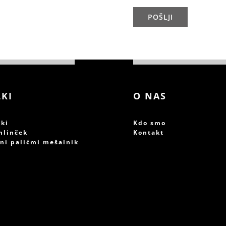
POŠLJI
LKI
O NAS
iki
Kdo smo
mlinček
Kontakt
čni palićmi mešalnik