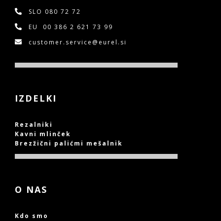
SLO
080 72 72
EU
00 386 2 621 73 99
customer.service@eurel.si
IZDELKI
Rezalniki
Kavni mlinček
Brezžični palićmi mešalnik
O NAS
Kdo smo