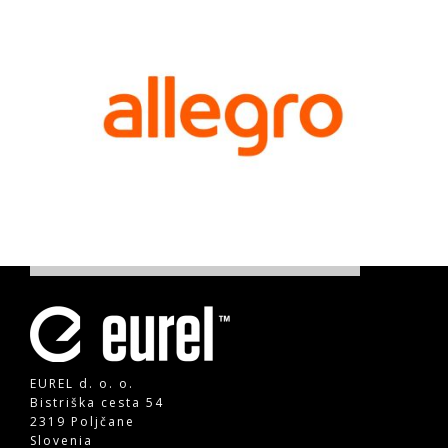
EUREL d. o. o.
Bistriška cesta 54
2319 Poljčane
Slovenia