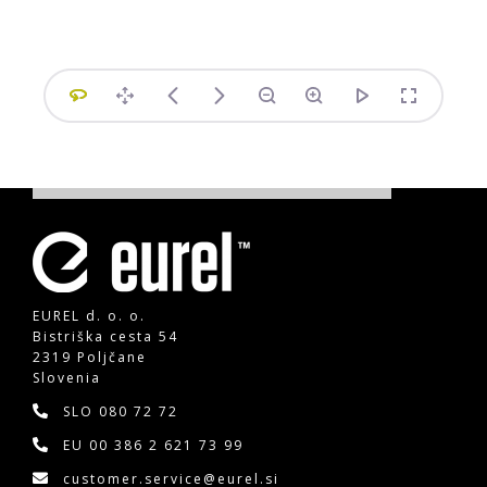
EUREL d. o. o.
Bistriška cesta 54
2319 Poljčane
Slovenia
SLO
080 72 72
EU
00 386 2 621 73 99
customer.service@eurel.si