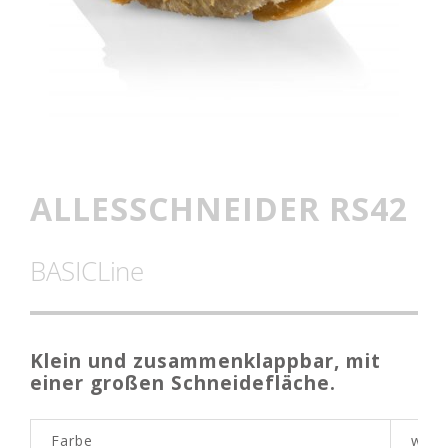
ALLESSCHNEIDER RS42
BASICLine
Klein und zusammenklappbar, mit
einer großen Schneidefläche.
Farbe
weiß