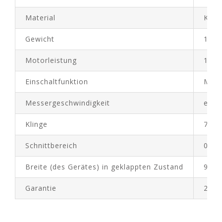
Material
Kuns
Gewicht
1,90
Motorleistung
100 
Einschaltfunktion
Mome
Messergeschwindigkeit
etwa
Klinge
72 Z
Schnittbereich
0–1
Breite (des Gerätes) in geklappten Zustand
92 
Garantie
2 Ja